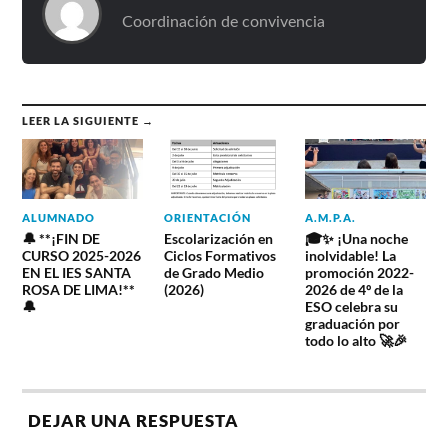
Coordinación de convivencia
LEER LA SIGUIENTE →
ALUMNADO
ORIENTACIÓN
A.M.P.A.
🔔 **¡FIN DE
Escolarización en
🎓✨ ¡Una noche
CURSO 2025-2026
Ciclos Formativos
inolvidable! La
EN EL IES SANTA
de Grado Medio
promoción 2022-
ROSA DE LIMA!**
(2026)
2026 de 4º de la
🔔
ESO celebra su
graduación por
todo lo alto 🚀🎉
DEJAR UNA RESPUESTA