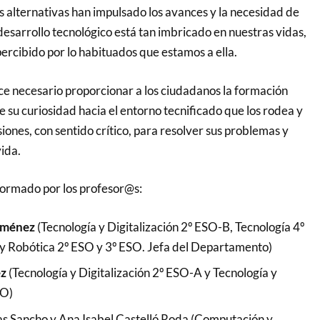
 alternativas han impulsado los avances y la necesidad de
 desarrollo tecnológico está tan imbricado en nuestras vidas,
ercibido por lo habituados que estamos a ella.
ace necesario proporcionar a los ciudadanos la formación
 su curiosidad hacia el entorno tecnificado que los rodea y
iones, con sentido crítico, para resolver sus problemas y
ida.
formado por los profesor@s:
Jiménez
(Tecnología y Digitalización 2º ESO-B, Tecnología 4º
 Robótica 2º ESO y 3º ESO. Jefa del Departamento)
ez
(Tecnología y Digitalización 2º ESO-A y Tecnología y
SO)
s Sancho y Ana Isabel Castelló Roda (Computación y