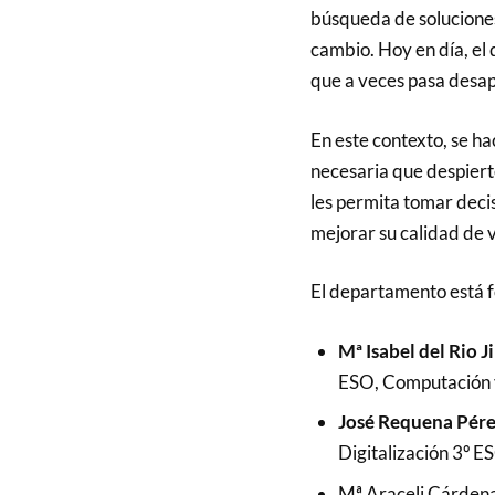
búsqueda de soluciones
cambio.
Hoy en día, el
que a veces pasa desap
En este contexto, se h
necesaria que despierte
les permita tomar decis
mejorar su calidad de v
El departamento está 
Mª Isabel del Rio 
ESO, Computación y
José Requena Pér
Digitalización 3º E
Mª Araceli Cárdena