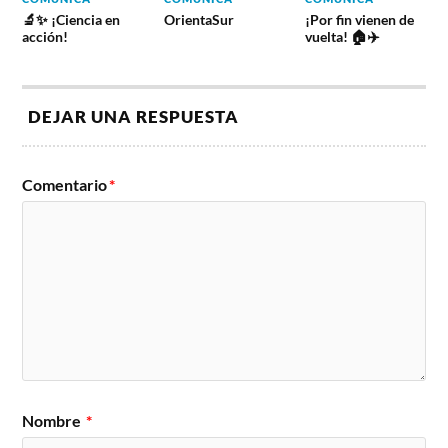
🔬✨ ¡Ciencia en
OrientaSur
¡Por fin vienen de
acción!
vuelta! 🏠✈️
DEJAR UNA RESPUESTA
Comentario
*
Nombre
*