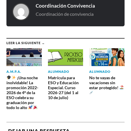
Coordinación Convivencia
Coordinación de convivencia
LEER LA SIGUIENTE →
A.M.P.A.
ALUMNADO
ALUMNADO
¡Una noche
Matrícula para
No te vayas de
inolvidable! La
ESO y Educación
vacaciones sin
promoción 2022-
Especial. Curso
estar protegido!
2026 de 4º de la
2026-27 (del 1 al
ESO celebra su
10 de julio)
graduación por
todo lo alto
DEJAR UNA RESPUESTA