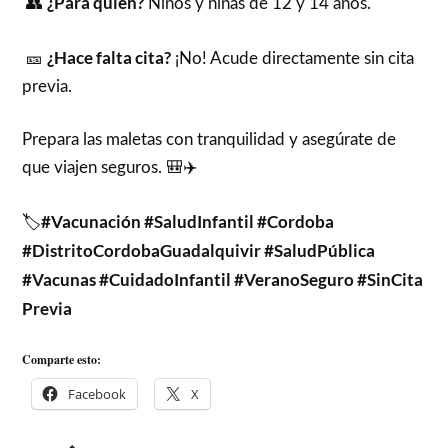
¿Para quién?
👥
Niños y niñas de 12 y 14 años.
¿Hace falta cita?
🎫
¡No! Acude directamente sin cita
previa.
Prepara las maletas con tranquilidad y asegúrate de
que viajen seguros. 🎒✈️
#Vacunación #SaludInfantil #Cordoba
🏷️
#DistritoCordobaGuadalquivir #SaludPública
#Vacunas #CuidadoInfantil #VeranoSeguro #SinCita
Previa
Comparte esto:
Facebook
X