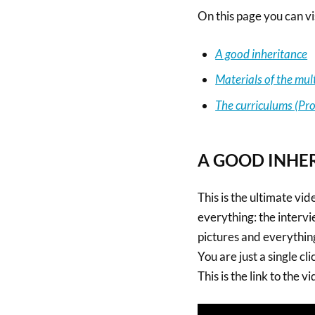
On this page you can vis
A good inheritance
Materials of the mult
The curriculums (Pr
A GOOD INHE
This is the ultimate vid
everything: the intervi
pictures and everythin
You are just a single cl
This is the link to the vi