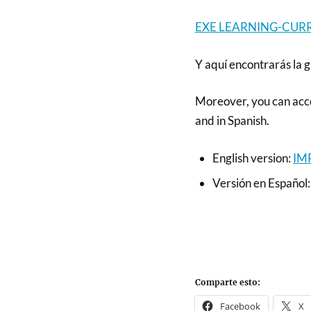
EXE LEARNING-CUR
Y aquí encontrarás la 
Moreover, you can acce
and in Spanish.
English version:
IM
Versión en Español
Comparte esto:
Facebook
X