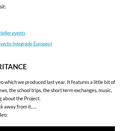
it:
iplier events
oyecto Integrado Europeo)
RITANCE
eo which we produced last year. It features a little bit of
ews, the school trips, the short term exchanges, music,
g about the Project.
ick away from it…..
deo: