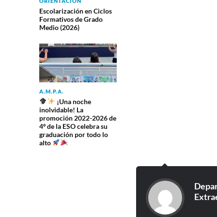
ORIENTACIÓN
Escolarización en Ciclos
Formativos de Grado
Medio (2026)
A.M.P.A.
¡Una noche
inolvidable! La
promoción 2022-2026 de
4º de la ESO celebra su
graduación por todo lo
alto
Depar
Extra