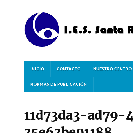
INICIO
CONTACTO
NUESTRO CENTRO
NORMAS DE PUBLICACIÓN
11d73da3-ad79-
35e63be91188