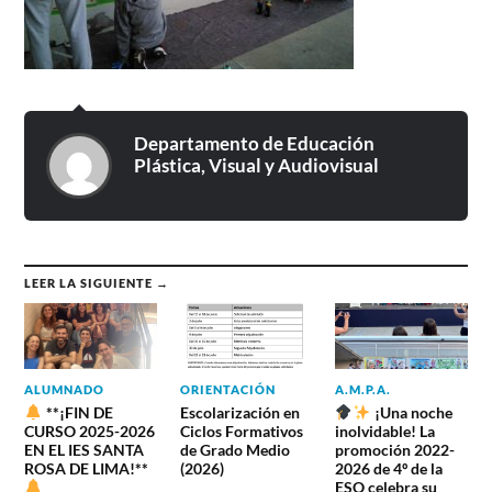
Departamento de Educación
Plástica, Visual y Audiovisual
LEER LA SIGUIENTE →
ALUMNADO
ORIENTACIÓN
A.M.P.A.
**¡FIN DE
Escolarización en
¡Una noche
CURSO 2025-2026
Ciclos Formativos
inolvidable! La
EN EL IES SANTA
de Grado Medio
promoción 2022-
ROSA DE LIMA!**
(2026)
2026 de 4º de la
ESO celebra su