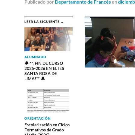
Publicado
por
Departamento de Francés
en
diciemb
LEER LA SIGUIENTE →
ALUMNADO
🔔 **¡FIN DE CURSO
2025-2026 EN EL IES
SANTA ROSA DE
LIMA!** 🔔
ORIENTACIÓN
Escolarización en Ciclos
Formativos de Grado
Medio (2026)