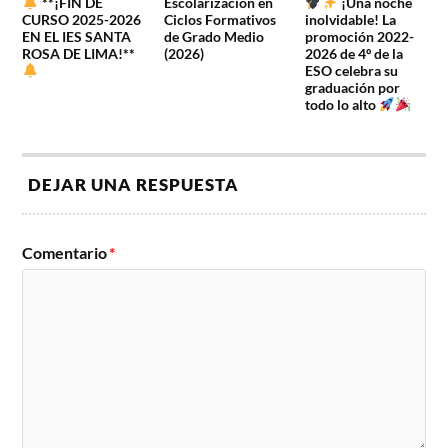
**¡FIN DE
Escolarización en
¡Una noche
CURSO 2025-2026
Ciclos Formativos
inolvidable! La
EN EL IES SANTA
de Grado Medio
promoción 2022-
ROSA DE LIMA!**
(2026)
2026 de 4º de la
ESO celebra su
graduación por
todo lo alto
DEJAR UNA RESPUESTA
Comentario
*