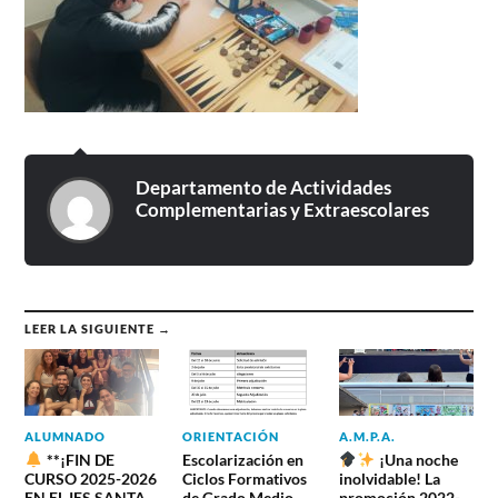
Departamento de Actividades
Complementarias y Extraescolares
LEER LA SIGUIENTE →
ALUMNADO
ORIENTACIÓN
A.M.P.A.
**¡FIN DE
Escolarización en
¡Una noche
CURSO 2025-2026
Ciclos Formativos
inolvidable! La
EN EL IES SANTA
de Grado Medio
promoción 2022-