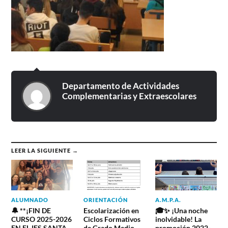
Departamento de Actividades
Complementarias y Extraescolares
LEER LA SIGUIENTE →
ALUMNADO
ORIENTACIÓN
A.M.P.A.
🔔 **¡FIN DE
Escolarización en
🎓✨ ¡Una noche
CURSO 2025-2026
Ciclos Formativos
inolvidable! La
EN EL IES SANTA
de Grado Medio
promoción 2022-