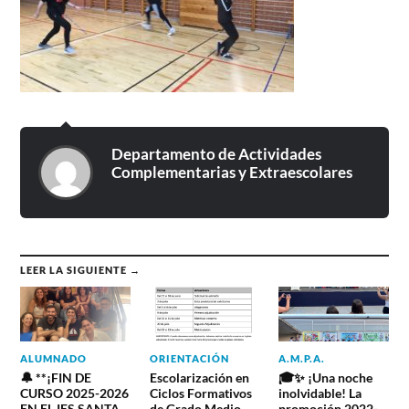
Departamento de Actividades
Complementarias y Extraescolares
LEER LA SIGUIENTE →
ALUMNADO
ORIENTACIÓN
A.M.P.A.
🔔 **¡FIN DE
Escolarización en
🎓✨ ¡Una noche
CURSO 2025-2026
Ciclos Formativos
inolvidable! La
EN EL IES SANTA
de Grado Medio
promoción 2022-