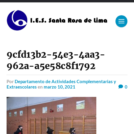
9cfd13b2-54e3-4aa3-
962a-a5e58c8f1792
por
Departamento de Actividades Complementarias y
Extraescolares
en
marzo 10, 2021
0