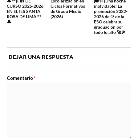
🔔 **¡FIN DE
Escolarización en
🎓✨ ¡Una noche
CURSO 2025-2026
Ciclos Formativos
inolvidable! La
EN EL IES SANTA
de Grado Medio
promoción 2022-
ROSA DE LIMA!**
(2026)
2026 de 4º de la
🔔
ESO celebra su
graduación por
todo lo alto 🚀🎉
DEJAR UNA RESPUESTA
Comentario
*