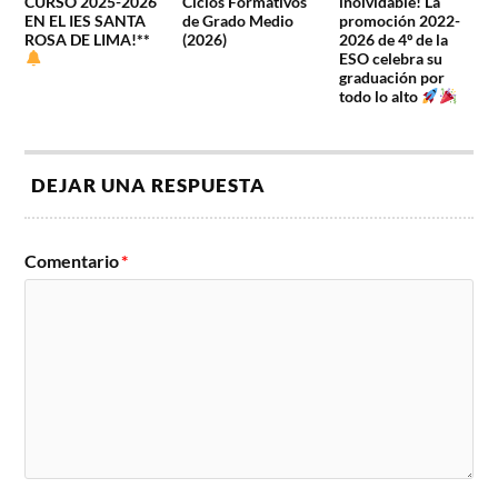
CURSO 2025-2026
Ciclos Formativos
inolvidable! La
EN EL IES SANTA
de Grado Medio
promoción 2022-
ROSA DE LIMA!**
(2026)
2026 de 4º de la
ESO celebra su
graduación por
todo lo alto
DEJAR UNA RESPUESTA
Comentario
*