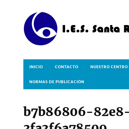
INICIO
CONTACTO
NUESTRO CENTRO
NORMAS DE PUBLICACIÓN
b7b86806-82e8
3fa3f6a78509