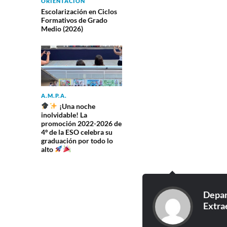
ORIENTACIÓN
Escolarización en Ciclos
Formativos de Grado
Medio (2026)
A.M.P.A.
¡Una noche
inolvidable! La
promoción 2022-2026 de
4º de la ESO celebra su
graduación por todo lo
alto
Depar
Extra