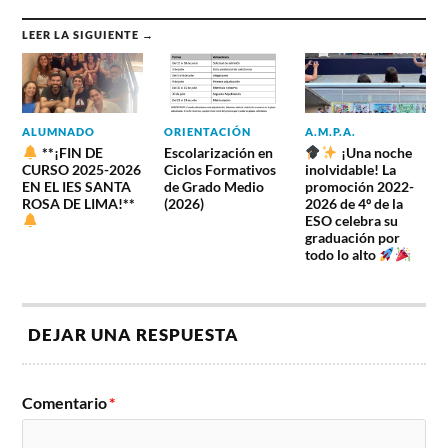
LEER LA SIGUIENTE →
ALUMNADO
ORIENTACIÓN
A.M.P.A.
**¡FIN DE
Escolarización en
¡Una noche
CURSO 2025-2026
Ciclos Formativos
inolvidable! La
EN EL IES SANTA
de Grado Medio
promoción 2022-
ROSA DE LIMA!**
(2026)
2026 de 4º de la
ESO celebra su
graduación por
todo lo alto
DEJAR UNA RESPUESTA
Comentario
*