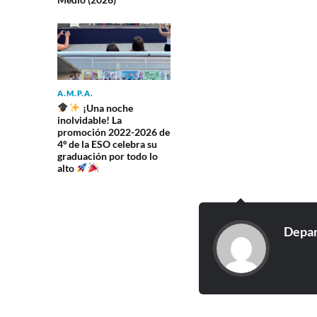
A.M.P.A.
¡Una noche
inolvidable! La
promoción 2022-2026 de
4º de la ESO celebra su
graduación por todo lo
alto
Depar