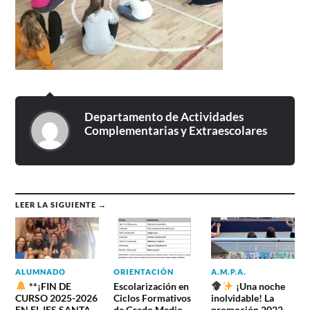
Departamento de Actividades
Complementarias y Extraescolares
LEER LA SIGUIENTE →
ALUMNADO
ORIENTACIÓN
A.M.P.A.
**¡FIN DE
Escolarización en
¡Una noche
CURSO 2025-2026
Ciclos Formativos
inolvidable! La
EN EL IES SANTA
de Grado Medio
promoción 2022-