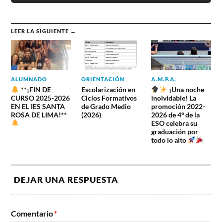
LEER LA SIGUIENTE →
ALUMNADO
ORIENTACIÓN
A.M.P.A.
**¡FIN DE
Escolarización en
¡Una noche
CURSO 2025-2026
Ciclos Formativos
inolvidable! La
EN EL IES SANTA
de Grado Medio
promoción 2022-
ROSA DE LIMA!**
(2026)
2026 de 4º de la
ESO celebra su
graduación por
todo lo alto
DEJAR UNA RESPUESTA
Comentario
*