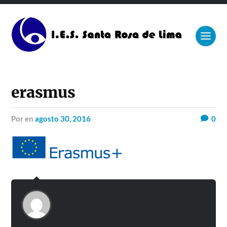
erasmus
por
en
agosto 30, 2016
0