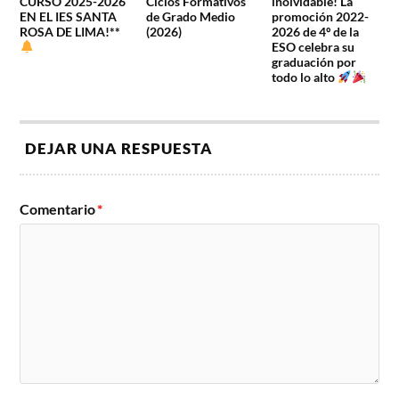
CURSO 2025-2026
Ciclos Formativos
inolvidable! La
EN EL IES SANTA
de Grado Medio
promoción 2022-
ROSA DE LIMA!**
(2026)
2026 de 4º de la
ESO celebra su
graduación por
todo lo alto
DEJAR UNA RESPUESTA
Comentario
*