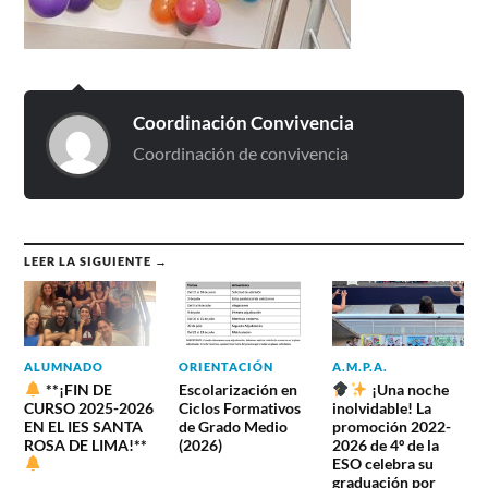
Coordinación Convivencia
Coordinación de convivencia
LEER LA SIGUIENTE →
ALUMNADO
ORIENTACIÓN
A.M.P.A.
**¡FIN DE
Escolarización en
¡Una noche
CURSO 2025-2026
Ciclos Formativos
inolvidable! La
EN EL IES SANTA
de Grado Medio
promoción 2022-
ROSA DE LIMA!**
(2026)
2026 de 4º de la
ESO celebra su
graduación por