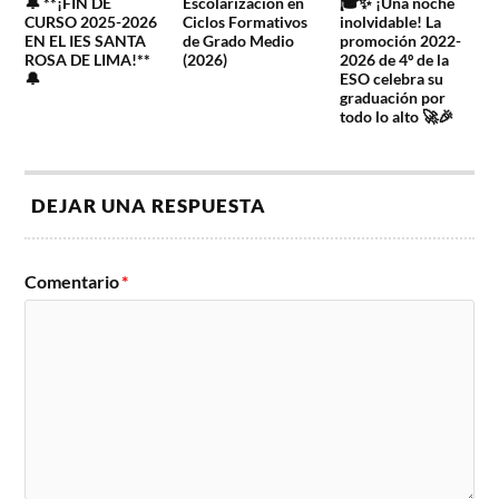
🔔 **¡FIN DE
Escolarización en
🎓✨ ¡Una noche
CURSO 2025-2026
Ciclos Formativos
inolvidable! La
EN EL IES SANTA
de Grado Medio
promoción 2022-
ROSA DE LIMA!**
(2026)
2026 de 4º de la
🔔
ESO celebra su
graduación por
todo lo alto 🚀🎉
DEJAR UNA RESPUESTA
Comentario
*