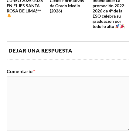
CURSO 2025-2026
Ciclos Formativos
inolvidable! La
EN EL IES SANTA
de Grado Medio
promoción 2022-
ROSA DE LIMA!**
(2026)
2026 de 4º de la
ESO celebra su
graduación por
todo lo alto
DEJAR UNA RESPUESTA
Comentario
*