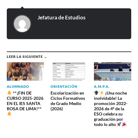
Jefatura de Estudios
LEER LA SIGUIENTE →
ALUMNADO
ORIENTACIÓN
A.M.P.A.
**¡FIN DE
Escolarización en
¡Una noche
CURSO 2025-2026
Ciclos Formativos
inolvidable! La
EN EL IES SANTA
de Grado Medio
promoción 2022-
ROSA DE LIMA!**
(2026)
2026 de 4º de la
ESO celebra su
graduación por
todo lo alto