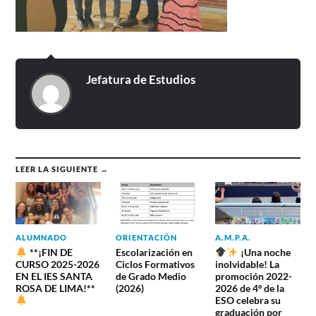
Jefatura de Estudios
LEER LA SIGUIENTE →
ALUMNADO
ORIENTACIÓN
A.M.P.A.
**¡FIN DE
Escolarización en
¡Una noche
CURSO 2025-2026
Ciclos Formativos
inolvidable! La
EN EL IES SANTA
de Grado Medio
promoción 2022-
ROSA DE LIMA!**
(2026)
2026 de 4º de la
ESO celebra su
graduación por