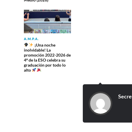
A.M.P.A.
¡Una noche
inolvidable! La
promoción 2022-2026 de
4º de la ESO celebra su
graduación por todo lo
alto
Secre