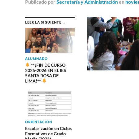
Publicado
por
Secretaría y Administración
en
novie
LEER LA SIGUIENTE →
ALUMNADO
**¡FIN DE CURSO
2025-2026 EN EL IES
SANTA ROSA DE
LIMA!**
ORIENTACIÓN
Escolarización en Ciclos
Formativos de Grado
Medio (2026)