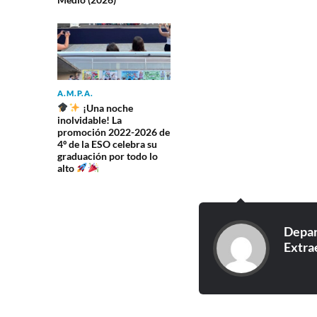
A.M.P.A.
¡Una noche
inolvidable! La
promoción 2022-2026 de
4º de la ESO celebra su
graduación por todo lo
alto
Depar
Extra