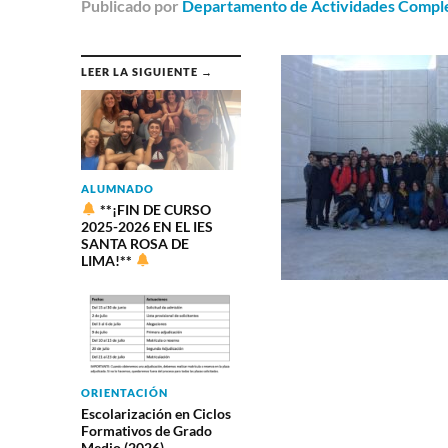
Publicado
por
Departamento de Actividades Comple
LEER LA SIGUIENTE →
ALUMNADO
**¡FIN DE CURSO
2025-2026 EN EL IES
SANTA ROSA DE
LIMA!**
ORIENTACIÓN
Escolarización en Ciclos
Formativos de Grado
Medio (2026)