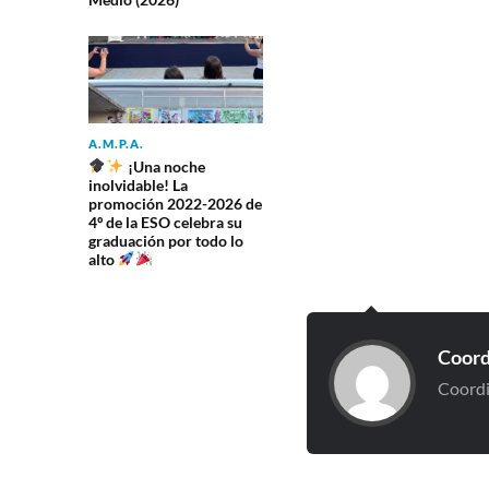
A.M.P.A.
¡Una noche
inolvidable! La
promoción 2022-2026 de
4º de la ESO celebra su
graduación por todo lo
alto
Coord
Coordi