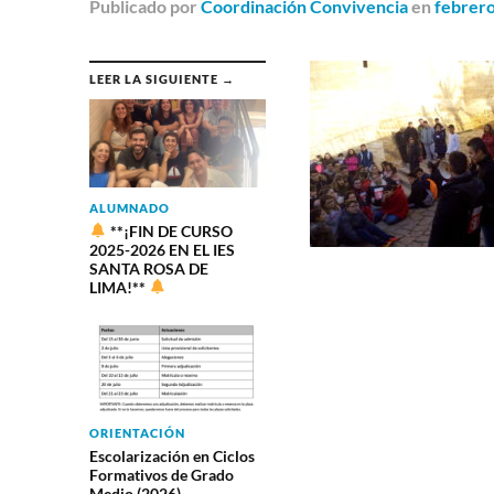
Publicado
por
Coordinación Convivencia
en
febrero
LEER LA SIGUIENTE →
ALUMNADO
**¡FIN DE CURSO
2025-2026 EN EL IES
SANTA ROSA DE
LIMA!**
ORIENTACIÓN
Escolarización en Ciclos
Formativos de Grado
Medio (2026)