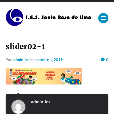
slider02-1
por
admin-ies
en
octubre 1, 2019
0
admin-ies