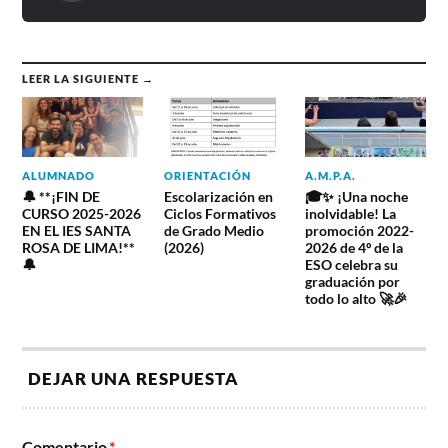
LEER LA SIGUIENTE →
ALUMNADO
ORIENTACIÓN
A.M.P.A.
🔔 **¡FIN DE
Escolarización en
🎓✨ ¡Una noche
CURSO 2025-2026
Ciclos Formativos
inolvidable! La
EN EL IES SANTA
de Grado Medio
promoción 2022-
ROSA DE LIMA!**
(2026)
2026 de 4º de la
🔔
ESO celebra su
graduación por
todo lo alto 🚀🎉
DEJAR UNA RESPUESTA
Comentario
*