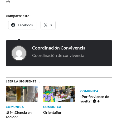
🌱
Comparte esto:
Facebook
X
Coordinación Convivencia
Coordinación de convivencia
LEER LA SIGUIENTE →
COMUNICA
¡Por fin vienen de
vuelta! 🏠✈️
COMUNICA
COMUNICA
🔬✨ ¡Ciencia en
OrientaSur
acción!