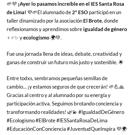
🌱💜
¡Ayer lo pasamos increíble en el IES Santa Rosa
de Lima!
💜🌱El alumnado de
2º ESO
participó en un
taller dinamizado por la asociación
El Brote
, donde
reflexionamos y aprendimos sobre
igualdad de género
♀️♂️✨ y
ecologismo
🌍💚.
Fue una jornada llena de ideas, debate, creatividad y
ganas de construir un futuro más justo y sostenible. 🌟
Entre todxs, sembramos pequeñas semillas de
cambio… ¡y estamos seguros de que crecerán! 🌱💪🙏
Gracias al centro y al alumnado por su energía y
participación activa. Seguimos brotando conciencia y
transformando realidades! 🌿💫 #IgualdadDeGénero
#Ecologismo #ElBrote #IESSantaRosaDeLima
#EducaciónConConciencia #JuventudQueInspira 💜🌍