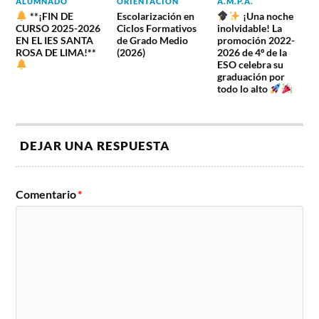
ALUMNADO
ORIENTACIÓN
A.M.P.A.
**¡FIN DE
Escolarización en
¡Una noche
CURSO 2025-2026
Ciclos Formativos
inolvidable! La
EN EL IES SANTA
de Grado Medio
promoción 2022-
ROSA DE LIMA!**
(2026)
2026 de 4º de la
ESO celebra su
graduación por
todo lo alto
DEJAR UNA RESPUESTA
Comentario
*